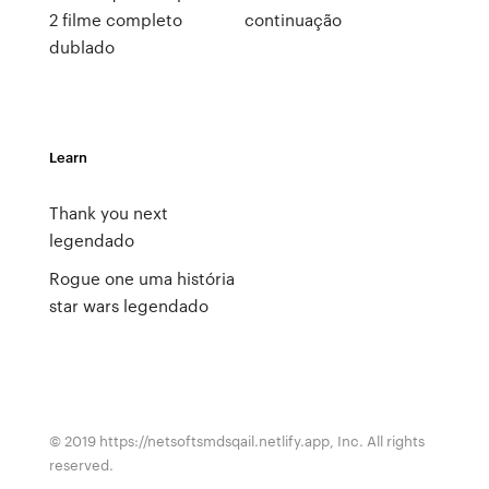
2 filme completo
continuação
dublado
Learn
Thank you next
legendado
Rogue one uma história
star wars legendado
© 2019 https://netsoftsmdsqail.netlify.app, Inc. All rights
reserved.