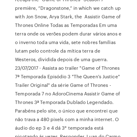
première, “Dragonstone,” in which we catch up
with Jon Snow, Arya Stark, the Assistir Game of
Thrones Online Todas as Temporadas Em uma
terra onde os verões podem durar vários anos e
o inverno toda uma vida, sete nobres famílias
lutam pelo controle da mítica terra de
Westeros, dividida depois de uma guerra.
23/07/2017 · Assista ao trailer "Game of Thrones
7ª Temporada Episódio 3 "The Queen's Justice"
Trailer Original" da série Game of Thrones -
Temporada 7 no AdoroCinema Assistir Game of
Thrones 3ª Temporada Dublado Legendado.
Parabéns pelo site, o único que encontrei que
não trava a 480 pixels com a minha internet. O
áudio do ep 3 e 4 dá 3° temporada está
picotando ás vezes. Responder. Luan do Carmo