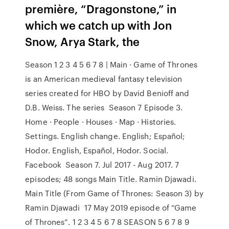
première, “Dragonstone,” in
which we catch up with Jon
Snow, Arya Stark, the
Season 1 2 3 4 5 6 7 8 | Main · Game of Thrones
is an American medieval fantasy television
series created for HBO by David Benioff and
D.B. Weiss. The series Season 7 Episode 3.
Home · People · Houses · Map · Histories.
Settings. English change. English; Español;
Hodor. English, Español, Hodor. Social.
Facebook Season 7. Jul 2017 - Aug 2017. 7
episodes; 48 songs Main Title. Ramin Djawadi.
Main Title (From Game of Thrones: Season 3) by
Ramin Djawadi 17 May 2019 episode of “Game
of Thrones”. 1 2 3 4 5 6 7 8 SEASON 5 6 7 8 9